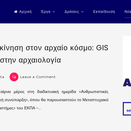
Αρχική
Έργα
Δράσεις
Εκπαίδευση
Νέ
ίνηση στον αρχαίο κόσμο: GIS
 στην αρχαιολογία
on
rta
Leave a Comment
Χαρτογραφώντας
την
ρνει μέρος στη διαδικτυακή ημερίδα «Ανθρωπιστικές
κίνηση
γική συνύπαρξη», όπου θα παρουσιαστούν το Μεταπτυχιακό
στον
ιστήμες» του ΕΚΠΑ –…
αρχαίο
κόσμο:
GIS