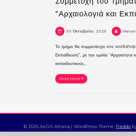
Συμμετοχή του Τμήμα
“Αρχαιολογιά και Εκπ
30 Οκτωβρίου, 2025
Melian
Το τμήμα θα συμμετάσχει στο workshop τ
Εκπαίδευση”, με την ομιλία “Αρχαιότητα κ
εκπαιδευτικούς…
Read More
© 2026 AeGIS Athena
|
WordPress Theme:
Freddo
by