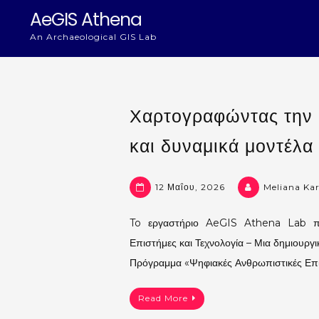
Skip
AeGIS Athena
to
An Archaeological GIS Lab
content
Νέα
Χαρτογραφώντας την κ
και δυναμικά μοντέλα
12 Μαΐου, 2026
Meliana Ka
To εργαστήριο AeGIS Athena Lab παί
Επιστήμες και Τεχνολογία – Μια δημιουρ
Πρόγραμμα «Ψηφιακές Ανθρωπιστικές Επ
Read More