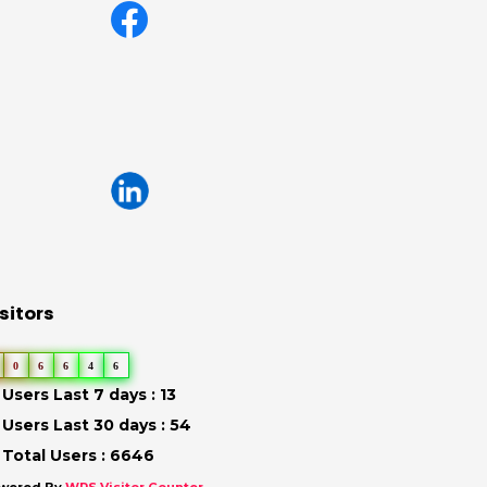
sitors
0
6
6
4
6
Users Last 7 days : 13
Users Last 30 days : 54
Total Users : 6646