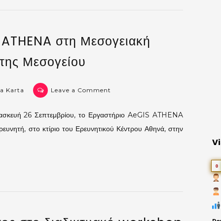
και
δυναμικά
μοντέλα
 ATHENA στη Μεσογειακή
στην
αρχαιολογία
 της Μεσογείου
on
a Karta
Leave a Comment
Το
Εργαστήριο
αρασκευή 26 Σεπτεμβρίου, το Εργαστήριο AeGIS ATHENA
AeGIS
ρευνητή, στο κτίριο του Ερευνητικού Κέντρου Αθηνά, στην
ATHENA
Vi
στη
Μεσογειακή
0
Βραδιά
του
Ερευνητή
της
Μεσογείου