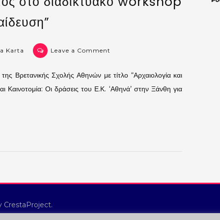
τος στο διαδικτυακό workshop
Po
αίδευση”
on
a Karta
Leave a Comment
Συμμετοχή
του
ης Βρετανικής Σχολής Αθηνών με τίτλο “Αρχαιολογία και
Τμήματος
αι Καινοτομία: Οι δράσεις του Ε.Κ. ‘Αθηνά’ στην Ξάνθη για
στο
διαδικτυακό
workshop
“Αρχαιολογιά
και
Εκπαίδευση”
 CrestaProject.