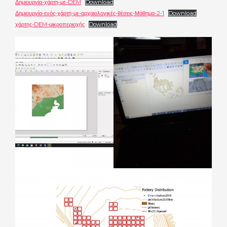
Δημιουργία-χάρτη-με-DEM
Download
Δημιουργία-ενός-χάρτη-με-αρχαιολογικές-θέσεις-Μάθημα-2-1
Download
χάρτης-DEM-μικροπεριοχής
Download