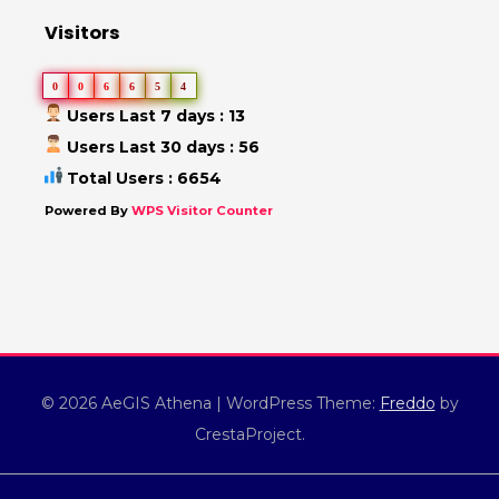
Visitors
0
0
6
6
5
4
Users Last 7 days : 13
Users Last 30 days : 56
Total Users : 6654
Powered By
WPS Visitor Counter
© 2026 AeGIS Athena
|
WordPress Theme:
Freddo
by
CrestaProject.